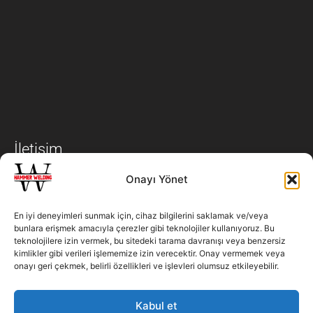
İletişim
Onayı Yönet
+90 312 502 96 06
En iyi deneyimleri sunmak için, cihaz bilgilerini saklamak ve/veya
bunlara erişmek amacıyla çerezler gibi teknolojiler kullanıyoruz. Bu
teknolojilere izin vermek, bu sitedeki tarama davranışı veya benzersiz
info@hammerwelding.com.tr
kimlikler gibi verileri işlememize izin verecektir. Onay vermemek veya
onayı geri çekmek, belirli özellikleri ve işlevleri olumsuz etkileyebilir.
Malıköy Anadolu Osb Mahallesi
18. Cad. No:10 Sincan /Ankara
Kabul et